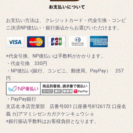
お支払い方法は、 クレジットカード・代金引換・コンビ
ニ決済NP後払い・銀行振込からお選びいただけます。
※代金引換、NP後払いは手数料がかかります。
・代金引換 330円
・NP後払い(銀行、コンビニ、郵便局、PayPay） 257
円
・PayPay銀行
支店名:本店営業部 店番号001 口座番号8126172 口座名
義 カ)アマミシゼンカガクケンキュウショ
※銀行振込手数料はお客様負担となります。