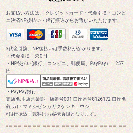
お支払い方法は、 クレジットカード・代金引換・コンビ
ニ決済NP後払い・銀行振込からお選びいただけます。
※代金引換、NP後払いは手数料がかかります。
・代金引換 330円
・NP後払い(銀行、コンビニ、郵便局、PayPay） 257
円
・PayPay銀行
支店名:本店営業部 店番号001 口座番号8126172 口座名
義 カ)アマミシゼンカガクケンキュウショ
※銀行振込手数料はお客様負担となります。