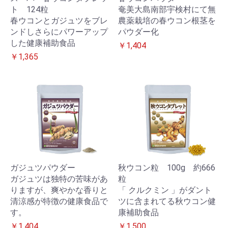
ト 124粒
奄美大島南部宇検村にて無
春ウコンとガジュツをブレ
農薬栽培の春ウコン根茎を
ンドしさらにパワーアップ
パウダー化
した健康補助食品
￥1,404
￥1,365
ガジュツパウダー
秋ウコン粒 100g 約666
ガジュツは独特の苦味があ
粒
りますが、爽やかな香りと
「 クルクミン 」がダント
清涼感が特徴の健康食品で
ツに含まれてる秋ウコン健
す。
康補助食品
￥1,404
￥1,500