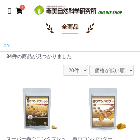
0
全商品
全て
34件
の商品が見つかりました
スーパー春ウコンタブレッ
春ウコンパウダー