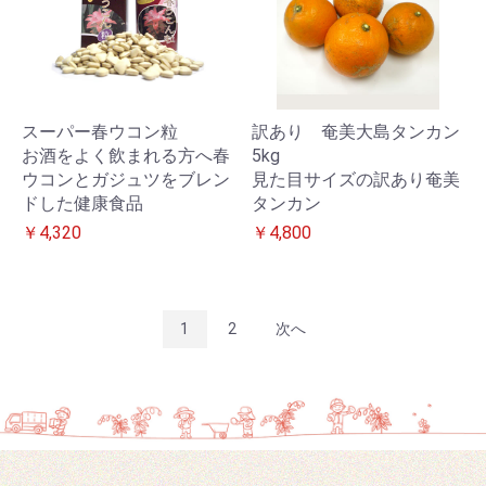
スーパー春ウコン粒
訳あり 奄美大島タンカン
お酒をよく飲まれる方へ春
5kg
ウコンとガジュツをブレン
見た目サイズの訳あり奄美
ドした健康食品
タンカン
￥4,320
￥4,800
1
2
次へ