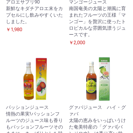
アロエサプリ90
マンゴージュース
新鮮なキダチアロエ末をカ
南国奄美の太陽と潮風に育
プセルにし飲みやすくいた
まれたフルーツの王様「マ
しました。
ンゴー」を贅沢に使ったト
ロピカルな雰囲気漂うジュ
￥1,980
ースです。
￥2,000
パッションジュース
グァバジュース ハイ・グ
情熱の果実!パッションフ
ァバ
ルーツのジュース味も香り
太陽の恵みをいっぱいうけ
もパッションフルーツその
た奄美特産の「グァバ(バ