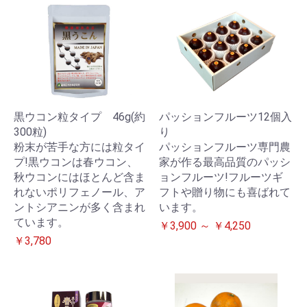
黒ウコン粒タイプ 46g(約
パッションフルーツ12個入
300粒)
り
粉末が苦手な方には粒タイ
パッションフルーツ専門農
プ!黒ウコンは春ウコン、
家が作る最高品質のパッシ
秋ウコンにはほとんど含ま
ョンフルーツ!フルーツギ
れないポリフェノール、ア
フトや贈り物にも喜ばれて
ントシアニンが多く含まれ
います。
ています。
￥3,900 ～ ￥4,250
￥3,780