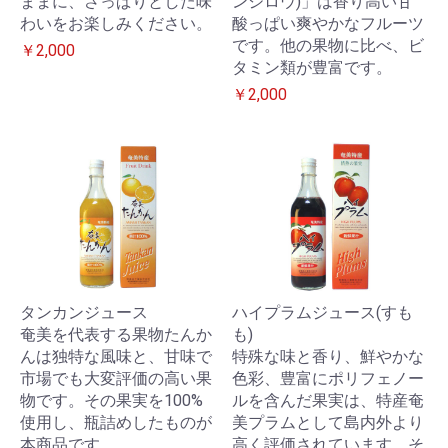
ままに、さっぱりとした味
ンジロウ)」は香り高い甘
わいをお楽しみください。
酸っぱい爽やかなフルーツ
です。他の果物に比べ、ビ
￥2,000
タミン類が豊富です。
￥2,000
タンカンジュース
ハイプラムジュース(すも
奄美を代表する果物たんか
も)
んは独特な風味と、甘味で
特殊な味と香り、鮮やかな
市場でも大変評価の高い果
色彩、豊富にポリフェノー
物です。その果実を100%
ルを含んだ果実は、特産奄
使用し、瓶詰めしたものが
美プラムとして島内外より
本商品です。
高く評価されています。そ